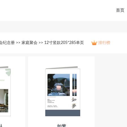
首页
会纪念册 >> 家庭聚会 >> 12寸竖款205*285单页
排行榜
人
如梦