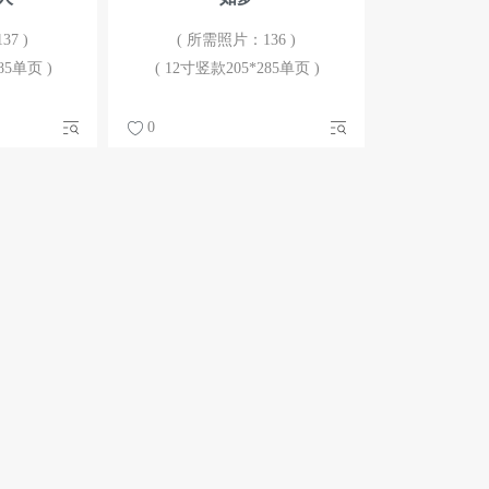
7 )
( 所需照片：136 )
85单页 )
( 12寸竖款205*285单页 )
0