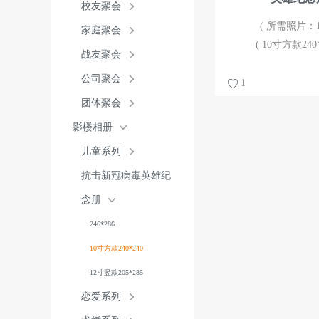
校友聚会
( 所需照片：13
家庭聚会
( 10寸方款240*
战友聚会
公司聚会
1
团体聚会
影楼相册
儿童系列
抗击新冠病毒英雄纪
念册
246*286
10寸方款240*240
12寸竖款205*285
恋爱系列